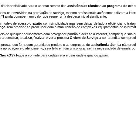
 de disponibilidade para o acesso remoto das
assistências técnicas
ao
programa de orde
todos os envolvidos na prestação de serviço, mesmo profissionais autônomos utilizam a inter
 ainda compõem um valor que requer uma despesa inicial significante.
m modelo de acesso
gratuito
com simplicidade mas sem deixar de lado a eficiência no trat
viço
sem precisar se preocupar com a manutenção de complexos equipamentos de informát
meio de qualquer equipamento com navegador padrão e acesso à internet, sempre que sua 
a consultar, atualizar, finalizar e ver a próxima
Ordem de Serviço
a ser atendida sem preci
mpresas que fornecem garantia de produto e as empresas de
assistência técnica
não preci
, a aprovação e o atendimento, seja feito em um único local, sem a necessidade de emails ou 
CheckOS
? Fique à vontade para cadastrá-la e usar onde e quando quiser.