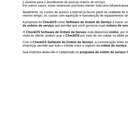
o sistema para o atendimento de poucas ordens de serviço.
Em outros casos, estas empresas precisam manter toda uma infraestrutura
Atualmente, os custos de acesso à internet já fazem parte da realidade de 
mesmo tempo, os custos com aquisição e manutenção de equipamentos de TI
A proposta do
CheckOS
como
Software de Ordem de Serviço
é trazer u
de ordens de serviço
que permite que você gerencie suas
ordens de ser
O
CheckOS
Software de Ordem de Serviço
está disponível
online
, por 
visita ao cliente, podem usar o
CheckOS
por meio de um celular ou tablet par
Com o
CheckOS
Software de Ordem de Serviço
, a comunicação entre e
empresas permite que todo o trâmite entre o registro da
ordem de serviço
Sua empresa ainda não é cadastrada no
programa de ordem de serviço