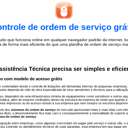
ntrole de ordem de serviço grá
o que funciona online em qualquer navegador padrão da internet, bast
a de forma mais eficiente do que uma planilha de ordem de serviço m
istência Técnica precisa ser simples e eficie
ço com modelo de acesso grátis
 contemplam desde o controle de licitações até demandas internas de pequenas empresas
esário dependa de mão de obra especializada de seus atendentes e técnicos para a utilizaçã
 isso, dependem de uma infraestrutura mínima de equipamentos como servidores e outros e
formática, além de estarem confinados dentro da estrutura da empresa de modo que quando 
tórios impressos ou do acesso remoto à sua empresa que nem sempre se encontra disponíve
arte dos
sistemas de ordem de serviço
do mercado apresentam telas e mais telas com inf
ausa disto, o desenvolvimento fica mais caro e consequentemente a mensalidade do suport
ama de ordem de serviço
.
tegração entre empresas, como algumas concordam em pagar pelo serviço e outras não, o a
isa controlar os atendimentos técnicos de suas garantias, esta empresa tem que pagar p