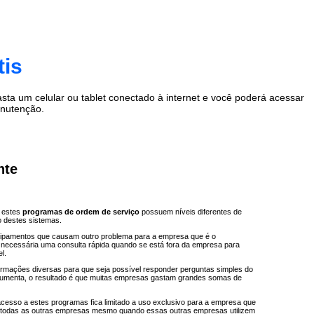
tis
a um celular ou tablet conectado à internet e você poderá acessar
anutenção.
nte
, estes
programas de ordem de serviço
possuem níveis diferentes de
o destes sistemas.
quipamentos que causam outro problema para a empresa que é o
é necessária uma consulta rápida quando se está fora da empresa para
l.
ormações diversas para que seja possível responder perguntas simples do
e aumenta, o resultado é que muitas empresas gastam grandes somas de
cesso a estes programas fica limitado a uso exclusivo para a empresa que
or todas as outras empresas mesmo quando essas outras empresas utilizem