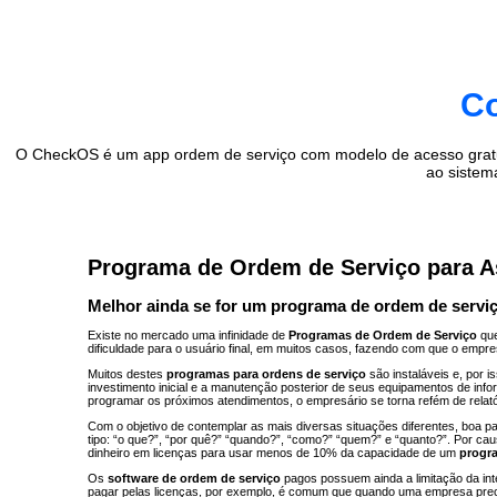
Co
O CheckOS é um app ordem de serviço com modelo de acesso gratuit
ao sistem
Programa de Ordem de Serviço para Ass
Melhor ainda se for um programa de ordem de servi
Existe no mercado uma infinidade de
Programas de Ordem de Serviço
que
dificuldade para o usuário final, em muitos casos, fazendo com que o empr
Muitos destes
programas para ordens de serviço
são instaláveis e, por
investimento inicial e a manutenção posterior de seus equipamentos de in
programar os próximos atendimentos, o empresário se torna refém de rela
Com o objetivo de contemplar as mais diversas situações diferentes, boa p
tipo: “o que?”, “por quê?” “quando?”, “como?” “quem?” e “quanto?”. Por c
dinheiro em licenças para usar menos de 10% da capacidade de um
progr
Os
software de ordem de serviço
pagos possuem ainda a limitação da in
pagar pelas licenças, por exemplo, é comum que quando uma empresa prec