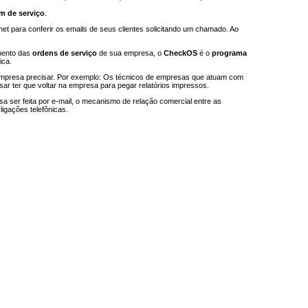
m de serviço
.
net para conferir os emails de seus clientes solicitando um chamado. Ao
amento das
ordens de serviço
de sua empresa, o
CheckOS
é o
programa
ica.
empresa precisar. Por exemplo: Os técnicos de empresas que atuam com
sar ter que voltar na empresa para pegar relatórios impressos.
sa ser feita por e-mail, o mecanismo de relação comercial entre as
ligações telefônicas.